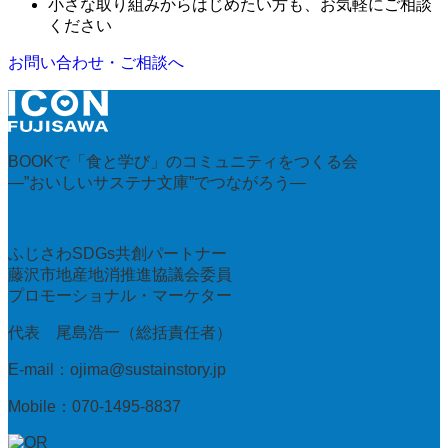
小さな取り組みからはじめたい方も、お気軽にご相談
ください
お問い合わせ・ご相談へ
BOOKで「食と学び」のコミュニティをつくる会
—”おいしいサステナ文庫”でつながろう—
ふじさわSDGs共創パートナー
藤沢市地産地消推進協議会委員
プロモーショナル・マーケター
代表 尾島浩一（総括責任者）
E-mail：ojima@sustainstory.jp
Mobile：070-1495-8837