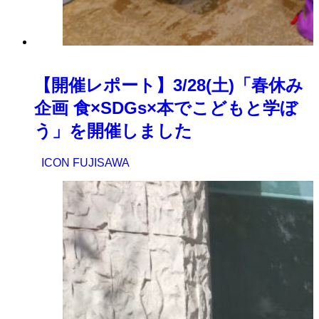
【開催レポート】3/28(土)「春休み
企画 食×SDGs×本でこどもと学ぼ
う」を開催しました
ICON FUJISAWA