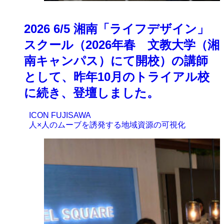
2026 6/5 湘南「ライフデザイン」
スクール（2026年春 文教大学（湘
南キャンパス）にて開校）の講師
として、昨年10月のトライアル校
に続き、登壇しました。
ICON FUJISAWA
人×人のムーブを誘発する地域資源の可視化