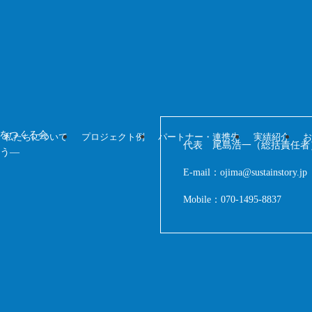
ィをつくる会
私たちについて
プロジェクト例
パートナー・連携先
実績紹介
代表 尾島浩一（総括責任者
ろう—
E-mail：ojima@sustainstory.jp
Mobile：070-1495-8837