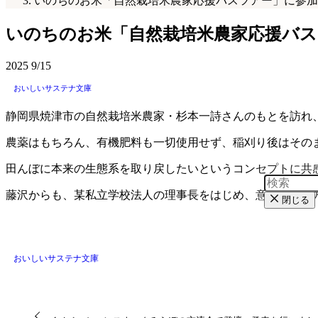
いのちのお米「自然栽培米農家応援バスツアー」に参加
いのちのお米「自然栽培米農家応援バ
2025
9/15
おいしいサステナ文庫
静岡県焼津市の自然栽培米農家・杉本一詩さんのもとを訪れ
農薬はもちろん、有機肥料も一切使用せず、稲刈り後はその
田んぼに本来の生態系を取り戻したいというコンセプトに共
藤沢からも、某私立学校法人の理事長をはじめ、意識の高い
閉じる
おいしいサステナ文庫