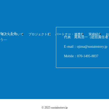
ィをつくる会
私たちについて
プロジェクト例
パートナー・連携先
実績紹介
代表 尾島浩一（総括責任者
ろう—
E-mail：ojima@sustainstory.jp
Mobile：070-1495-8837
©
2025 sustainstory.jp