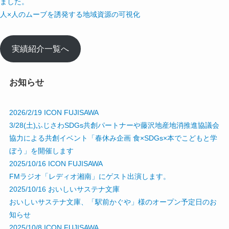
ました。
人×人のムーブを誘発する地域資源の可視化
実績紹介一覧へ
お知らせ
2026/2/19
ICON FUJISAWA
3/28(土)ふじさわSDGs共創パートナーや藤沢地産地消推進協議会
協力による共創イベント「春休み企画 食×SDGs×本でこどもと学
ぼう」を開催します
2025/10/16
ICON FUJISAWA
FMラジオ「レディオ湘南」にゲスト出演します。
2025/10/16
おいしいサステナ文庫
おいしいサステナ文庫、「駅前かぐや」様のオープン予定日のお
知らせ
2025/10/8
ICON FUJISAWA