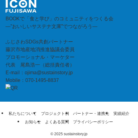
BOOKで「食と学び」のコミュニティをつくる会
—”おいしいサステナ文庫”でつながろう—
ふじさわSDGs共創パートナー
藤沢市地産地消推進協議会委員
プロモーショナル・マーケター
代表 尾島浩一（総括責任者）
E-mail：ojima@sustainstory.jp
Mobile：070-1495-8837
私たちについて
プロジェクト例
パートナー・連携先
実績紹介
お知らせ
よくある質問
プライバシーポリシー
©
2025 sustainstory.jp