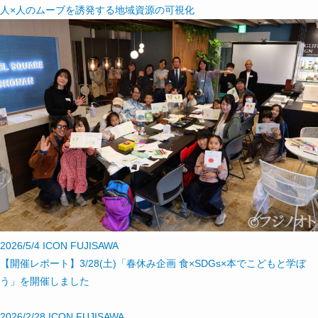
人×人のムーブを誘発する地域資源の可視化
2026/5/4
ICON FUJISAWA
【開催レポート】3/28(土)「春休み企画 食×SDGs×本でこどもと学ぼ
う」を開催しました
2026/2/28
ICON FUJISAWA